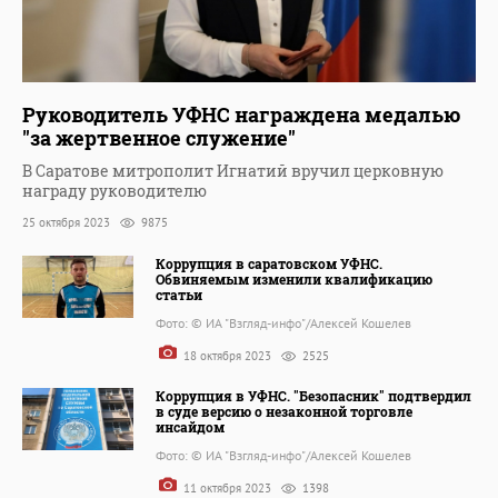
Руководитель УФНС награждена медалью
"за жертвенное служение"
В Саратове митрополит Игнатий вручил церковную
награду руководителю
25 октября 2023
9875
Коррупция в саратовском УФНС.
Обвиняемым изменили квалификацию
статьи
Фото: © ИА "Взгляд-инфо"/Алексей Кошелев
18 октября 2023
2525
Коррупция в УФНС. "Безопасник" подтвердил
в суде версию о незаконной торговле
инсайдом
Фото: © ИА "Взгляд-инфо"/Алексей Кошелев
11 октября 2023
1398