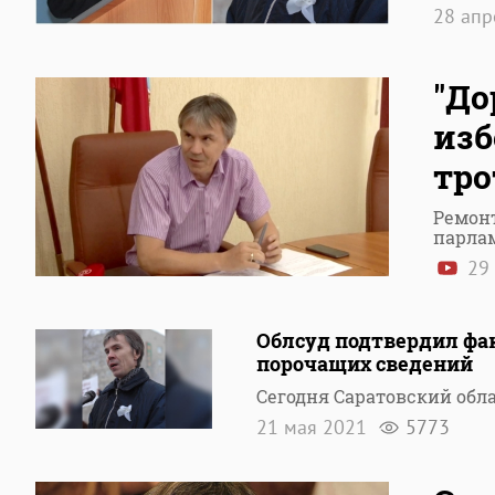
28 ап
"До
изб
тро
Ремонт
парла
29
Облсуд подтвердил ф
порочащих сведений
Сегодня Саратовский обл
21 мая 2021
5773