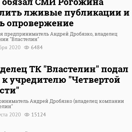
 обязал СМИ Рогожина
лить лживые публикации и
ь опровержение
я предприниматель Андрей Дробязко, владелец
нии "Властелин"
абря 2020
6484
делец ТК "Властелин" подал
 к учредителю "Четвертой
сти"
риниматель Андрей Дробязко (владелец компании
елин"
уста 2020
15124