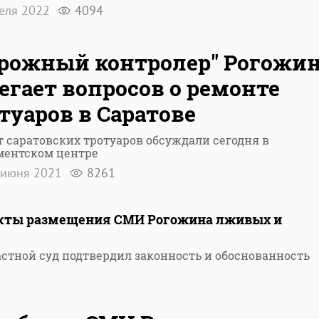
реля 2022
4094
рожный контролер" Рогожи
егает вопросов о ремонте
туаров в Саратове
 саратовских тротуаров обсуждали сегодня в
ментском центре
 июня 2021
8261
акты размещения СМИ Рогожина лживых и
астной суд подтвердил законность и обоснованность