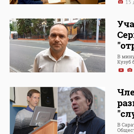
15 
Уча
Сер
"от
В мин
Кузуб
Чле
раз
"сл
В Сара
Общес