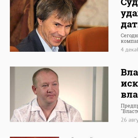
Суд
уда
дат
Сегодн
компа
4 дек
Вла
иск
вла
Предп
"Власт
26 авг