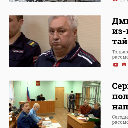
Дми
из-
тай
Только
рассмо
Сер
пол
нап
Сегодн
рассмо