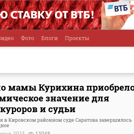
Видео
Фото
Блоги
Проекты
о мамы Курихина приобрел
мическое значение для
куроров и судьи
я в Кировском районном суде Саратова завершилось
дное
июня 2023
13048