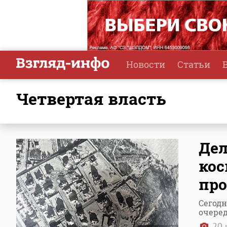
Новости
Статьи
Четвертая власть
Дел
кос
про
Сегодн
очере
20 