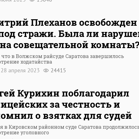
трий Плеханов освобожден
под стражи. Была ли наруше
на совещательной комнаты
 что в Волжском райсуде Саратова завершилось
трение ходатайства
28 апреля 2023
24415
гей Курихин поблагодарил
ицейских за честность и
омнил о взятках для судей
я в Кировском районном суде Саратова продолжилос
трение уголовного