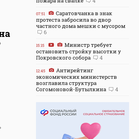
пожара на свалке
4
Саратовчанка в знак
07:51
протеста забросила во двор
частного дома мешки с мусором
на
6
?
Министр требует
15:15
остановить стройку высотки у
Покровского собора
4
Антирейтинг
12:45
экономических министерств
возглавила структура
Согомоновой-Бутылкина
4
ь