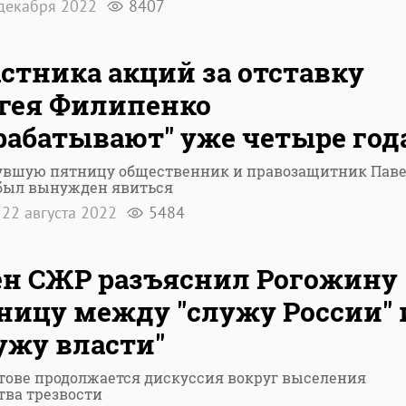
декабря 2022
8407
стника акций за отставку
гея Филипенко
рабатывают" уже четыре год
увшую пятницу общественник и правозащитник Пав
 был вынужден явиться
22 августа 2022
5484
н СЖР разъяснил Рогожину
ницу между "служу России" 
ужу власти"
тове продолжается дискуссия вокруг выселения
тва трезвости