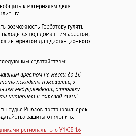
риобщить к материалам дела
клиента.
ать возможность Горбатову гулять
н находится под домашним арестом,
ься интернетом для дистанционного
 следующим ходатайством:
машним арестом на месяц, до 16
ретить покидать помещение, в
ением медучреждения, отправку
ети интернет и сотовой связи"
.
ты судья Рыблов постановил: срок
одатайства защиты отклонить.
дниками регионального УФСБ 16