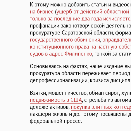
К этому можно добавить статьи и видео
на бизнес
(
ущерб от действий областной 
только за последние два года исчисляет
профанации законотворческой деятельно
прокуратуре Саратовской области, форм
государственного обвинения
,
оправдател
конституционного права на частную собс
судов в адрес Филипенко
, гонкой за ста
Основываясь на фактах, наше издание вы
прокуратура области переживает период
депрофессионализации, кризиса дисципл
Взятки, мошенничество, обман сирот, хул
недвижимость в США
, стрельба из автома
дележе активов,
покупка элитных коттед
лакшери-жизнь и др. - этому посвящены 
федеральной прессе.