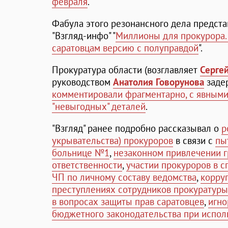
февраля
.
Фабула этого резонансного дела предст
"Взгляд-инфо" "
Миллионы для прокурора. 
саратовцам версию с полуправдой
".
Прокуратура области (возглавляет
Серге
руководством
Анатолия Говорунова
заде
комментировали фрагментарно, с явными
"невыгодных" деталей
.
"Взгляд" ранее подробно рассказывал о
р
укрывательства) прокуроров
в связи с
пы
больнице №1
,
незаконном привлечении г
ответственности
,
участии прокуроров в 
ЧП по личному составу ведомства
,
корру
преступлениях сотрудников прокуратуры
в вопросах защиты прав саратовцев
,
игн
бюджетного законодательства при испо