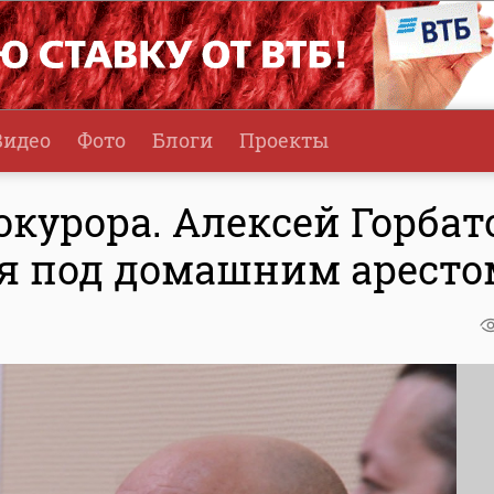
Видео
Фото
Блоги
Проекты
курора. Алексей Горбат
ся под домашним аресто