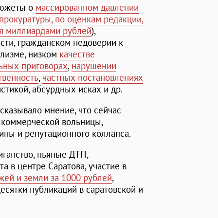
сюжеты о
массированном давлении
прокуратуры, по оценкам редакции,
ся миллиардами рублей
),
сти, гражданском недоверии к
ализме, низком
качестве
ьных приговорах
,
нарушении
твенность
,
частных постановлениях
тистикой, абсурдных исках и др.
сказывало мнение, что сейчас
 коммерческой вольницы,
ины и репутационного коллапса.
иганство, пьяные ДТП,
та в центре Саратова, участие в
жей и земли за 1000 рублей
,
десятки публикаций в саратовской и