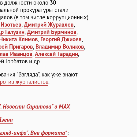
в должности около 30
альной прокуратуры стали
алов (в том числе коррупционных).
 Изотьев
,
Дмитрий Журавлев
,
р Галузин
,
Дмитрий Бурминов
,
Никита Климов
,
Георгий Джиоев
,
рей Пригаров
,
Владимир Воликов
,
лав Иванцов
,
Алексей Тарадин
,
ей Горбатов и др.
ания "Взгляда", как уже знают
ротив журналистов
.
". Новости Саратова" в MAX
Дзена
згляд-инфо". Вне формата"
: