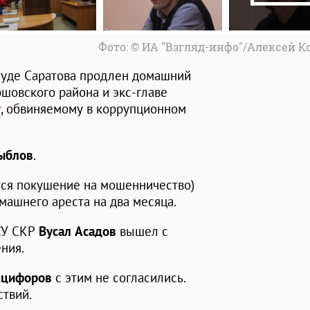
Фото: © ИА "Взгляд-инфо"/Алексей 
суде Саратова продлен домашний
шовского района и экс-главе
у
, обвиняемому в коррупционном
ыблов
.
тся покушение на мошенничество)
машнего ареста на два месяца.
 СУ СКР
Вусал Асадов
вышел с
ния.
нцифоров
с этим не согласились.
ствий.