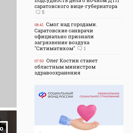
подсудность дела о ночном ДТП
саратовского вице-губернатора
5
Смог над городами.
08:41
Саратовские санврачи
официально признали
загрязнение воздуха
"Ситиматиком"
1
Олег Костин станет
07:50
областным министром
здравоохранения
о