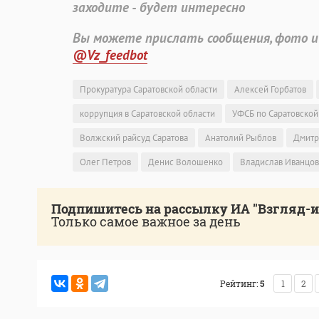
заходите - будет интересно
Вы можете прислать сообщения, фото и
@Vz_feedbot
Прокуратура Саратовской области
Алексей Горбатов
коррупция в Саратовской области
УФСБ по Саратовской
Волжский райсуд Саратова
Анатолий Рыблов
Дмитр
Олег Петров
Денис Волошенко
Владислав Иванцов
Подпишитесь на рассылку ИА "Взгляд-
Только самое важное за день
Рейтинг:
5
1
2