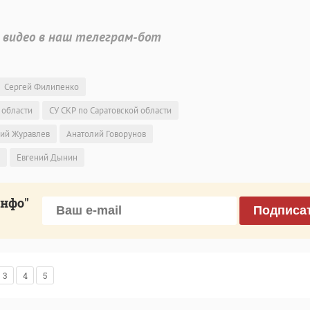
 видео в наш телеграм-бот
Сергей Филипенко
 области
СУ СКР по Саратовской области
ий Журавлев
Анатолий Говорунов
Евгений Дынин
инфо"
Подписа
3
4
5