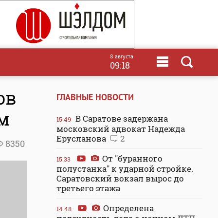
8 августа
09:18
ов
ГЛАВНЫЕ НОВОСТИ
м
В Саратове задержана
15:49
московский адвокат Надежда
Ерусланова
2
8350
От "буранного
15:33
полустанка" к ударной стройке.
Саратовский вокзал вырос до
третьего этажа
Определена
14:48