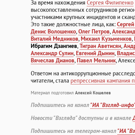
За время нахождения
Сергея Филипенко
высокопоставленных сотрудников регион
участниками крупных инцидентов и сканд
Это такие должностные лица, как:
Сергей
Денис Волошенко
,
Олег Петров
,
Александ
Виталий Медников
,
Михаил Кузьменков
,
Ибрагим Дзангиев
,
Тигран Аветисян
,
Анд
Александр Сулин
,
Евгений Дынин
,
Владис
Вячеслав Дианов
,
Павел Мельник
, Алекс
Ответом на антикоррупционные расследов
читатели, стала
репрессивная кампания п
Материал подготовил
Алексей Кошелев
Подпишитесь на канал
"ИА "Взгляд-инфо
Новости "Взгляда" доступны и в канале
Подпишитесь на телеграм-канал
"ИА "В