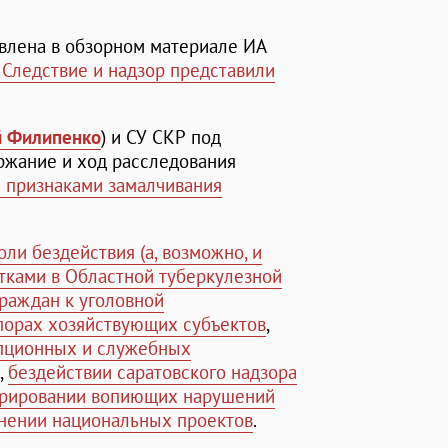
авлена в обзорном материале ИА
Следствие и надзор представили
й Филипенко
) и СУ СКР под
ржание и ход расследования
 признаками замалчивания
оли бездействия (а, возможно, и
тками в Областной туберкулезной
раждан к уголовной
спорах хозяйствующих субъектов
,
пционных и служебных
,
бездействии саратовского надзора
орировании вопиющих нарушений
лнении национальных проектов
.