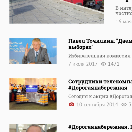
В инте
частно
16 ма
Павел Точилкин: "Дае
выборах"
Избирательная комиссия 
7 июля 2017
1471
Сотрудники телекомп
#Дорогаянабережная
Сегодня к акции #Дорог
10 сентября 2014
3
#Дорогаянабережная. 