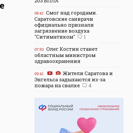
203 БПЛА
е
Смог над городами.
08:41
Саратовские санврачи
официально признали
загрязнение воздуха
"Ситиматиком"
1
Олег Костин станет
07:50
областным министром
здравоохранения
Жители Саратова и
09:41
Энгельса задыхаются из-за
пожара на свалке
4