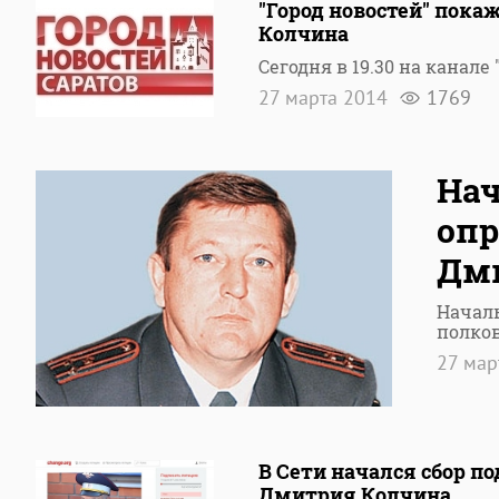
"Город новостей" пока
Колчина
Сегодня в 19.30 на канал
27 марта 2014
1769
Нач
опр
Дм
Началь
полко
27 мар
В Сети начался сбор п
Дмитрия Колчина