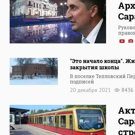
Арх
Сар
Руково
право
"Это начало конца". Ж
закрытия школы
В поселке Тепловский Пе
подписей
20 декабря 2021
8436
Акт
Сар
стр