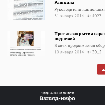
Рашкина
Руководители националь
31 января 2014
4027
Против закрытия сарат
подписей
В сети продолжается сбо
10 января 2014
3015
з
Информационное агентство