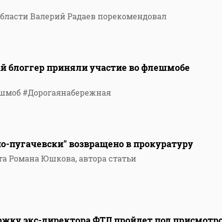
области Валерий Радаев порекомендовал
ый блоггер приняли участие во флешмобе
ешмоб #Дорогаянабережная
по-пугачевски" возвращено в прокуратуру
та Романа Юшкова, автора статьи
ержку экс-директора ФТЛ пройдет под присмотр