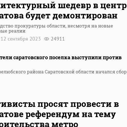
итектурный шедевр в центр
атова будет демонтирован
дство прокуратуры области, несмотря на новые
вые реалии
12 сентября 2023
24911
ители саратовского поселка выступили против
релюбского района Саратовской области начался сбор
ивисты просят провести в
атове референдум на тему
оительства метро