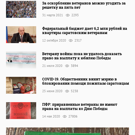
За оскорбление ветеранов можно угодить за
решетку на пять лет
31 марта 2021
2293
Федеральный бюджет дает 6,2 млн рублей на
квартиры саратовским ветеранам
12 октября 2020
2317
Ветерану войны пока не удалось доказать
право на выплату к юбилею Победы
21 июля 2020
3894
COVID-19. Общественник винит мэрию в
блокировании помощи пожилым саратовцам
25 июня 2020
5238
ПФР: приравненные ветераны не имеют
права на выплаты ко Дню Победы
14 мая 2020
27806