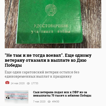
"Не там и не тогда воевал". Еще одному
ветерану отказали в выплате ко Дню
Победы
Еще один саратовский ветеран остался без
единовременных выплат к празднику
14 мая 2020
17735
Сын ветерана подал иск к ПФР из-за
невыплаты 75 тысяч к юбилею Победы
7 мая 2020
49430