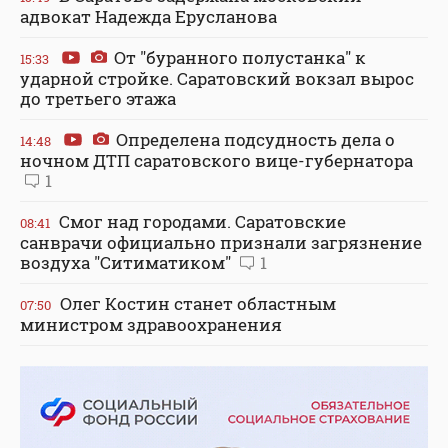
адвокат Надежда Ерусланова
От "буранного полустанка" к
15:33
ударной стройке. Саратовский вокзал вырос
до третьего этажа
Определена подсудность дела о
14:48
ночном ДТП саратовского вице-губернатора
1
Смог над городами. Саратовские
08:41
санврачи официально признали загрязнение
воздуха "Ситиматиком"
1
Олег Костин станет областным
07:50
министром здравоохранения