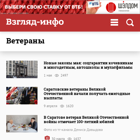
ветераны
Новые законы мая: соцгарантии кочевникам
и многодетным, автошколы и мультфильмы
1 мая
2497
Саратовские ветераны Великой
Отечественной начали получать ежегодные
выплаты
9 апреля
1620
В Саратове ветеран Великой Отечественной
войны отмечает 100-летний юбилей
Фото из тг-канала Дениса Давыдова
30 марта
1637