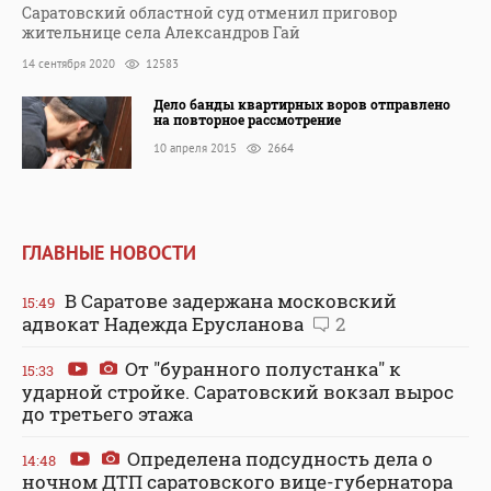
Саратовский областной суд отменил приговор
жительнице села Александров Гай
14 сентября 2020
12583
Дело банды квартирных воров отправлено
на повторное рассмотрение
10 апреля 2015
2664
ГЛАВНЫЕ НОВОСТИ
В Саратове задержана московский
15:49
адвокат Надежда Ерусланова
2
От "буранного полустанка" к
15:33
ударной стройке. Саратовский вокзал вырос
до третьего этажа
Определена подсудность дела о
14:48
ночном ДТП саратовского вице-губернатора