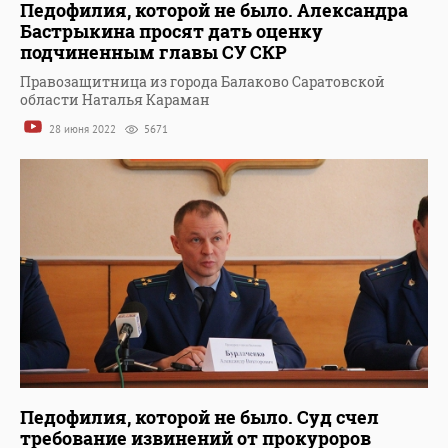
Педофилия, которой не было. Александра
Бастрыкина просят дать оценку
подчиненным главы СУ СКР
Правозащитница из города Балаково Саратовской
области Наталья Караман
28 июня 2022
5671
Педофилия, которой не было. Суд счел
требование извинений от прокуроров