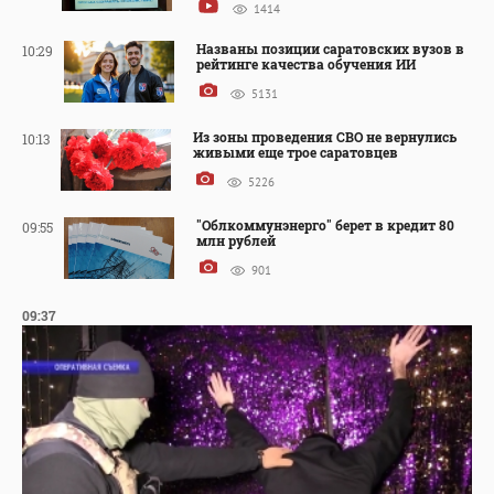
1414
Названы позиции саратовских вузов в
10:29
рейтинге качества обучения ИИ
5131
Из зоны проведения СВО не вернулись
10:13
живыми еще трое саратовцев
5226
"Облкоммунэнерго" берет в кредит 80
09:55
млн рублей
901
09:37