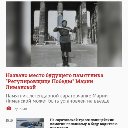
Названо место будущего памятника
"Регулировщице Победы" Марии
Лиманской
Памятник легендарной саратовчанке Марии
Лиманской может быть установлен на въезде
5848
На саратовской трассе полицейские
15:19
помогли попавшему в беду водителю
иномарки