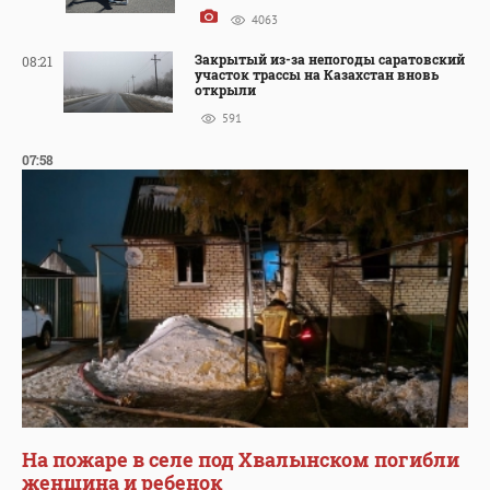
4063
Закрытый из-за непогоды саратовский
08:21
участок трассы на Казахстан вновь
открыли
591
07:58
На пожаре в селе под Хвалынском погибли
женщина и ребенок