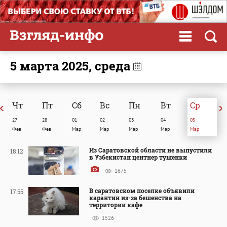
5 марта 2025, среда
Чт
Пт
Сб
Вc
Пн
Вт
Ср
27
28
01
02
03
04
05
Фев
Фев
Мар
Мар
Мар
Мар
Мар
Из Саратовской области не выпустили
18:12
в Узбекистан центнер тушенки
1675
В саратовском поселке объявили
17:55
карантин из-за бешенства на
территории кафе
1526