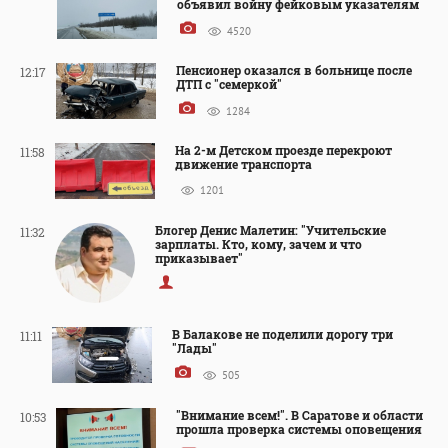
объявил войну фейковым указателям
4520
Пенсионер оказался в больнице после
12:17
ДТП с "семеркой"
1284
На 2-м Детском проезде перекроют
11:58
движение транспорта
1201
Блогер Денис Малетин: "Учительские
11:32
зарплаты. Кто, кому, зачем и что
приказывает"
В Балакове не поделили дорогу три
11:11
"Лады"
505
"Внимание всем!". В Саратове и области
10:53
прошла проверка системы оповещения