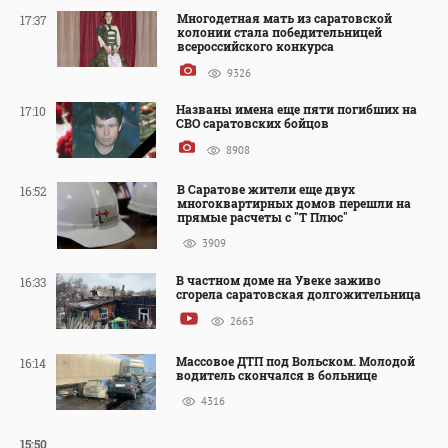
Многодетная мать из саратовской
17:37
колонии стала победительницей
всероссийского конкурса
9326
Названы имена еще пяти погибших на
17:10
СВО саратовских бойцов
8908
В Саратове жители еще двух
16:52
многоквартирных домов перешли на
прямые расчеты с "Т Плюс"
3909
В частном доме на Увеке заживо
16:33
сгорела саратовская долгожительница
2663
Массовое ДТП под Вольском. Молодой
16:14
водитель скончался в больнице
4316
15:50