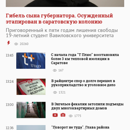
Гибель сына губернатора. Осужденный
этапирован в саратовскую колонию
Приговоренный к пяти годам лишения свободы
19-летний студент Вавиловского университета
20260
С начала года "Т Плюс" восстановила
13:45
более 3 км тепловой изоляции в
Саратове
167
В райцентре спор о долге перешел в
13:24
рукоприкладство и уголовное дело
1321
В Энгельсе фекалии затопили подъезды
13:00
двух многоквартирных домов
1775
"Поворот не туда". Глава района
12:36