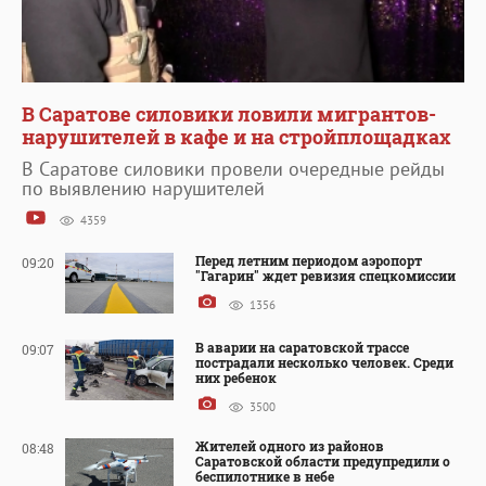
В Саратове силовики ловили мигрантов-
нарушителей в кафе и на стройплощадках
В Саратове силовики провели очередные рейды
по выявлению нарушителей
4359
Перед летним периодом аэропорт
09:20
"Гагарин" ждет ревизия спецкомиссии
1356
В аварии на саратовской трассе
09:07
пострадали несколько человек. Среди
них ребенок
3500
Жителей одного из районов
08:48
Саратовской области предупредили о
беспилотнике в небе