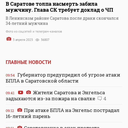
В Саратове толпа насмерть забила
мужчину. Глава СК требует доклад о ЧП
В Ленинском районе Саратова после драки скончался
34-летний мужчина
Фото из соцсетей и телеграм-каналов
3 апреля 2023
36807
ГЛАВНЫЕ НОВОСТИ
Губернатор предупредил об угрозе атаки
09:54
БПЛА в Саратовской области
Жители Саратова и Энгельса
09:41
задыхаются из-за пожара на свалке
4
При атаке БПЛА на Энгельс пострадал
09:12
16-летний парень
Саратовчанка в знак протеста