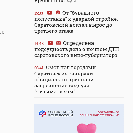
Ерусланова
2
От "буранного
15:33
полустанка" к ударной стройке.
Саратовский вокзал вырос до
третьего этажа
ор
Определена
14:48
подсудность дела о ночном ДТП
саратовского вице-губернатора
Смог над городами.
08:41
Саратовские санврачи
официально признали
загрязнение воздуха
"Ситиматиком"