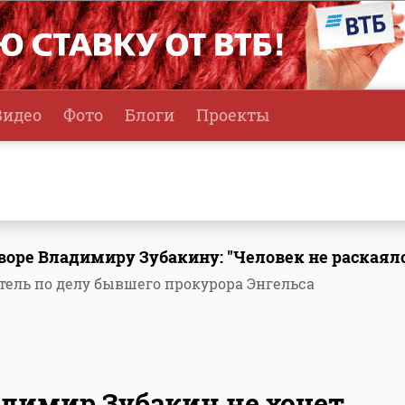
Видео
Фото
Блоги
Проекты
воре Владимиру Зубакину: "Человек не раскаял
ель по делу бывшего прокурора Энгельса
димир Зубакин не хочет