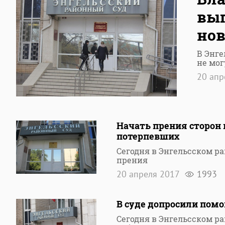
выг
нов
В Энге
не мог
20 апр
Начать прения сторон 
потерпевших
Сегодня в Энгельсском р
прения
20 апреля 2017
1993
В суде допросили пом
Сегодня в Энгельсском р