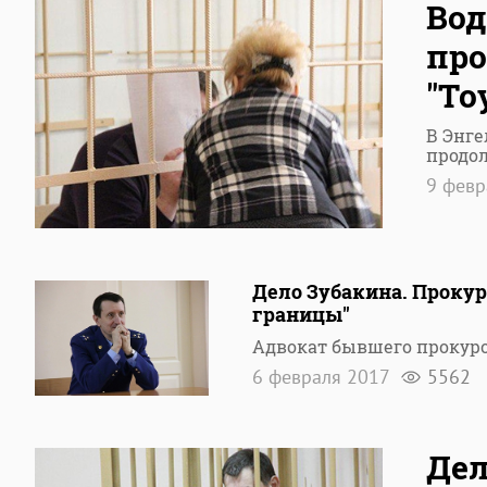
Вод
про
"To
В Энге
продо
9 фев
Дело Зубакина. Прокур
границы"
Адвокат бывшего прокуро
6 февраля 2017
5562
Дел