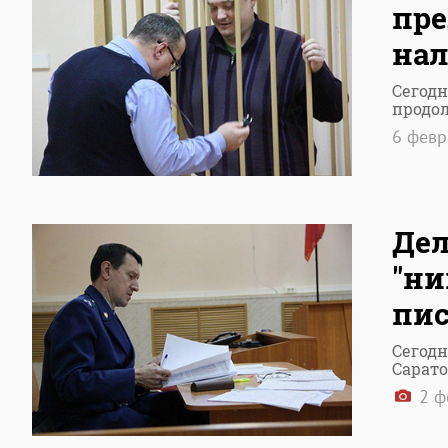
пре
на
Сегодн
продо
6 фев
Дел
"ни
пис
Сегодн
Сарато
2 ф