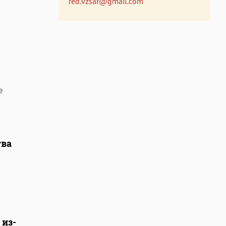
red.vzsar@gmail.com
е
тва
 из-