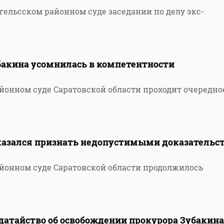
ельсском районном суде заседании по делу экс-
акина усомнилась в компетентности
айонном суде Саратовской области проходит очередно
тказался признать недопустимыми доказательс
айонном суде Саратовской области продолжилось
датайство об освобождении прокурора Зубакина