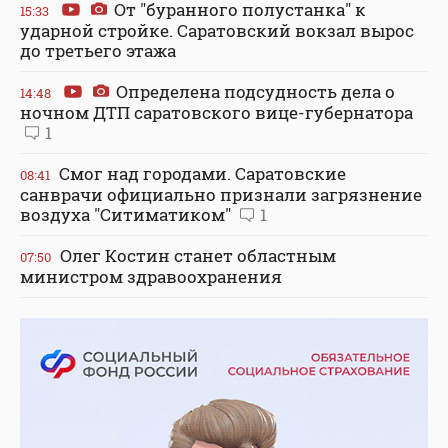
От "буранного полустанка" к
15:33
ударной стройке. Саратовский вокзал вырос
до третьего этажа
Определена подсудность дела о
14:48
ночном ДТП саратовского вице-губернатора
1
Смог над городами. Саратовские
08:41
санврачи официально признали загрязнение
воздуха "Ситиматиком"
1
Олег Костин станет областным
07:50
министром здравоохранения