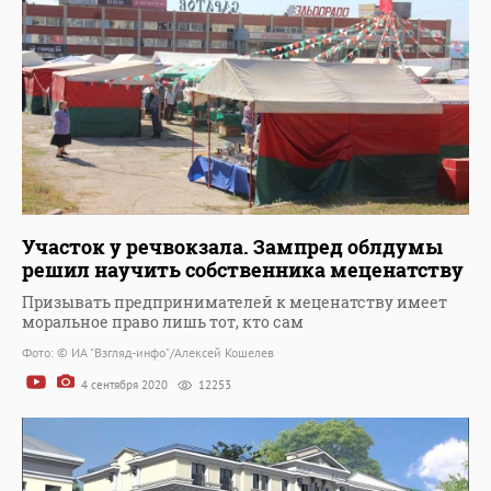
Участок у речвокзала. Зампред облдумы
решил научить собственника меценатству
Призывать предпринимателей к меценатству имеет
моральное право лишь тот, кто сам
Фото: © ИА "Взгляд-инфо"/Алексей Кошелев
4 сентября 2020
12253