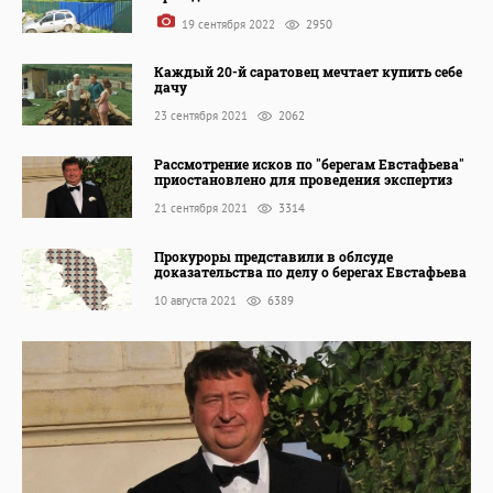
19 сентября 2022
2950
Каждый 20-й саратовец мечтает купить себе
дачу
23 сентября 2021
2062
Рассмотрение исков по "берегам Евстафьева"
приостановлено для проведения экспертиз
21 сентября 2021
3314
Прокуроры представили в облсуде
доказательства по делу о берегах Евстафьева
10 августа 2021
6389