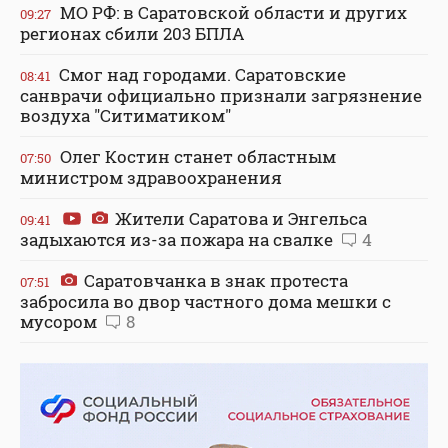
МО РФ: в Саратовской области и других
09:27
регионах сбили 203 БПЛА
Смог над городами. Саратовские
08:41
санврачи официально признали загрязнение
воздуха "Ситиматиком"
Олег Костин станет областным
07:50
министром здравоохранения
Жители Саратова и Энгельса
09:41
задыхаются из-за пожара на свалке
4
Саратовчанка в знак протеста
07:51
забросила во двор частного дома мешки с
мусором
8