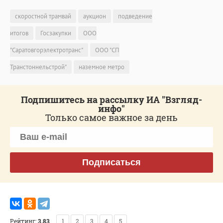
скоростной трамвай
аукцион
подведение
итогов
Госзакупки
ООО
"Саратовгорэлектротранс"
ООО "СП
Транстоннельстрой"
наземное метро
Подпишитесь на рассылку ИА "Взгляд-
инфо"
Только самое важное за день
Подписаться
Рейтинг:
3.83
1
2
3
4
5