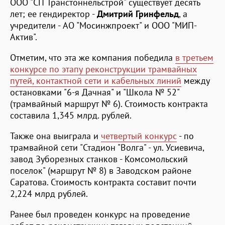
ООО "СП Транстоннельстрой" существует десять
лет; ее гендиректор -
Дмитрий Гринфельд
, а
учредители - АО "Мосинжпроект" и ООО "МИП-
Актив".
Отметим, что эта же компания победила
в третьем
конкурсе по этапу реконструкции трамвайных
путей, контактной сети и кабельных линий
между
остановками "6-я Дачная" и "Школа № 52"
(трамвайный маршрут № 6). Стоимость контракта
составила 1,345 млрд. рублей.
Также она выиграла и
четвертый конкурс
- по
трамвайной сети "Стадион "Волга" - ул. Усиевича,
завод Зуборезных станков - Комсомольский
поселок" (маршрут № 8) в Заводском районе
Саратова. Стоимость контракта составит почти
2,224 млрд рублей.
Ранее был проведен конкурс на проведение