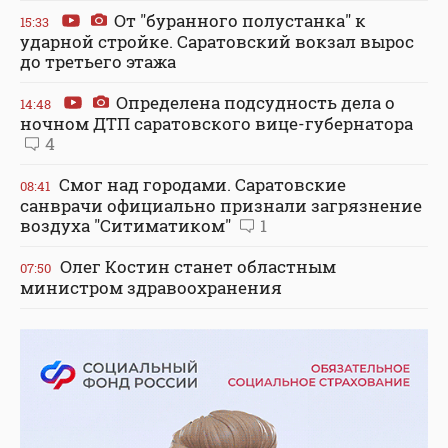
От "буранного полустанка" к
15:33
ударной стройке. Саратовский вокзал вырос
до третьего этажа
Определена подсудность дела о
14:48
ночном ДТП саратовского вице-губернатора
4
Смог над городами. Саратовские
08:41
санврачи официально признали загрязнение
воздуха "Ситиматиком"
1
Олег Костин станет областным
07:50
министром здравоохранения