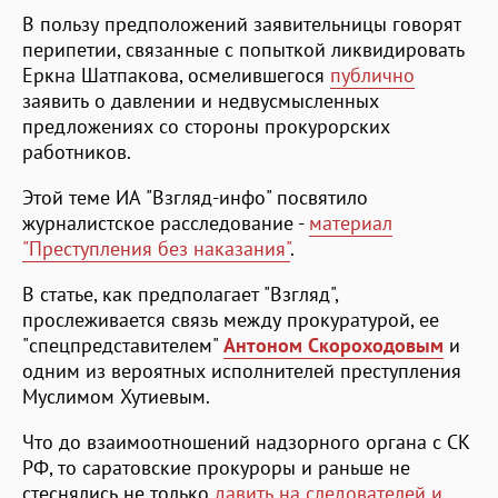
В пользу предположений заявительницы говорят
перипетии, связанные с попыткой ликвидировать
Еркна Шатпакова, осмелившегося
публично
заявить о давлении и недвусмысленных
предложениях со стороны прокурорских
работников.
Этой теме ИА "Взгляд-инфо" посвятило
журналистское расследование -
материал
"Преступления без наказания"
.
В статье, как предполагает "Взгляд",
прослеживается связь между прокуратурой, ее
"спецпредставителем"
Антоном Скороходовым
и
одним из вероятных исполнителей преступления
Муслимом Хутиевым.
Что до взаимоотношений надзорного органа с СК
РФ, то саратовские прокуроры и раньше не
стеснялись не только
давить на следователей и