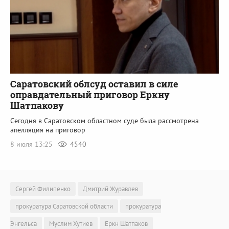
Саратовский облсуд оставил в силе
оправдательный приговор Еркну
Шатпакову
Сегодня в Саратовском областном суде была рассмотрена
апелляция на приговор
8 июля 13:25
4540
Сергей Филипенко
Дмитрий Журавлев
прокуратура Саратовской области
прокуратура
Энгельса
Муслим Хутиев
Еркн Шатпаков