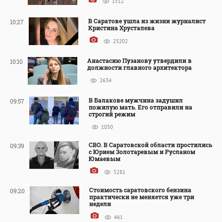
1512
В Саратове ушла из жизни журналист
10:27
Кристина Хрусталева
25202
Анастасию Пузанову утвердили в
10:10
должности главного архитектора
2634
В Балакове мужчина задушил
09:57
пожилую мать. Его отправили на
строгий режим
1050
СВО. В Саратовской области простились
09:39
с Юрием Золотаревым и Русланом
Юмаевым
5281
Стоимость саратовского бензина
09:20
практически не меняется уже три
недели
461