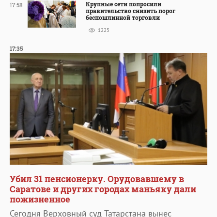
Крупные сети попросили
17:58
правительство снизить порог
беспошлинной торговли
1225
17:35
Убил 31 пенсионерку. Орудовавшему в
Саратове и других городах маньяку дали
пожизненное
Сегодня Верховный суд Татарстана вынес