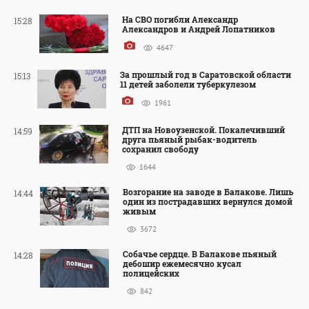
На СВО погибли Александр
15:28
Александров и Андрей Лопатников
4647
За прошлый год в Саратовской области
15:13
11 детей заболели туберкулезом
1961
ДТП на Новоузенской. Покалечивший
14:59
друга пьяный рыбак-водитель
сохранил свободу
1644
Возгорание на заводе в Балакове. Лишь
14:44
один из пострадавших вернулся домой
живым
3672
Собачье сердце. В Балакове пьяный
14:28
дебошир ежемесячно кусал
полицейских
842