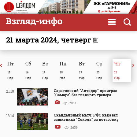
21 марта 2024, четверг
Пт
Сб
Вc
Пн
Вт
Ср
Чт
15
16
17
18
19
20
21
Мар
Мар
Мар
Мар
Мар
Мар
Мар
Саратовский "Автодор" проиграл
21:10
"Самаре" без главного тренера
2031
Скандальный матч. РФС наказал
18:14
защитника "Сокола" за потасовку
2639