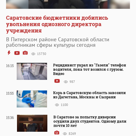
Саратовские бюджетники добились
увольнения одиозного директора
учреждения
В Питерском районе Саратовской области
работникам сферы культуры сегодня
15730
Рецидивист украл из "Газели" телефон
16:15
водителя, пока тот возился с грузом.
Видео
987
Корь в Саратовскую область завозили
15:55
из Дагестана, Москвы и Сызрани
1100
В Саратове за попытку диверсии
15:36
осудили двух студентов. Одному дали
почти 10 лет
8269