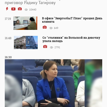
приговор Радику Тагирову
10440
В офисе "ЭнергосбыТ Плюс" прошел День
17:19
клиента
649
Со "сталинки" на Вольской на девочку
16:48
упала наледь
2791
16:30