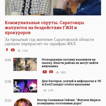
Коммунальные спруты. Саратовцы
жалуются на бездействие ГЖИ и
прокуроров
За прошлый год жителям Саратовской области
сделали перерасчет по тарифам ЖКХ
7268
Оголодавшую скотину выкинули на
12:53
свалку. Власти района не могут найти
виновника
5003
Для блогеров, коучей и инфоцыган в УК
12:39
и КоАП введут особое наказание
1745
Блогер Салимжан Гайсин: "Жители Маркса
12:23
возмущены состоянием дорог"