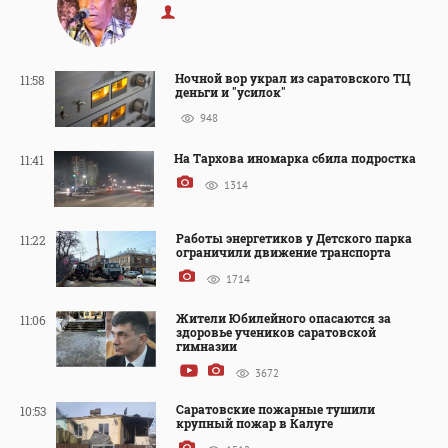
Ночной вор украл из саратовского ТЦ
11:58
деньги и "усилок"
948
На Тархова иномарка сбила подростка
11:41
1314
Работы энергетиков у Детского парка
11:22
ограничили движение транспорта
1714
Жители Юбилейного опасаются за
11:06
здоровье учеников саратовской
гимназии
3672
Саратовские пожарные тушили
10:53
крупный пожар в Калуге