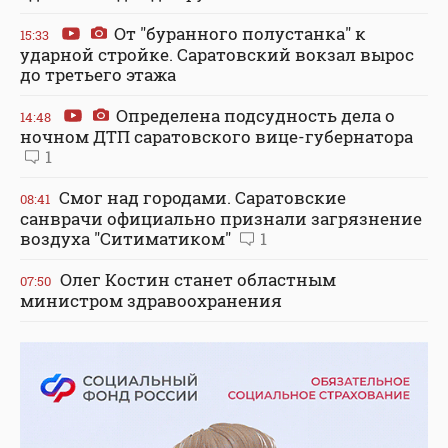
От "буранного полустанка" к
15:33
ударной стройке. Саратовский вокзал вырос
до третьего этажа
Определена подсудность дела о
14:48
ночном ДТП саратовского вице-губернатора
1
Смог над городами. Саратовские
08:41
санврачи официально признали загрязнение
воздуха "Ситиматиком"
1
Олег Костин станет областным
07:50
министром здравоохранения