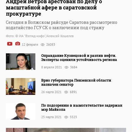
Андрей Ветров арестован по делу о
масштабной афере в саратовской
прокуратуре
Сегодня в Волжском райсуде Саратова рассмотрено
ходатайство ГСУ СК о заключении под стражу
Фото: © ИА "Взгляд-инфо"/Алексей Кошелев
12 февраля
26083
Оправдание Кузнецовой и разлив нефти.
Эксперты оценили устойчивость региона
8 апреля 2021
3684
Врио губернатора Пензенской области
назначен сенатор
26 марта 2021
6891
По подозрению в вымогательстве задержан
мэр Майкопа
25 марта 2021
5523