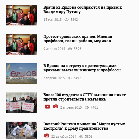
Врачи из Ершова собираются на прием к
Владимиру Путину
13 мая 2015
3842
Протест ершовских врачей. Мнения
профбосса, главы района, медиков
9 апреля 2015
3593
В Ершов на встречу с протестующими
врачами выехали министр и профбоссы
7 апреля 2015
3497
Более 100 студентов СГТУ вышли на пикет
против строительства магазина
2 апреля 2015
7461
Валерий Рашкин вышел на "Марш пустых
кастрюль" к Дому правительства
22 декабря 2014
3806