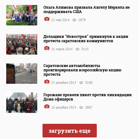
Ольга Алимова призвала Ангелу Меркель не
поддерживать США
22 мая 2014
1879
Дольщики "Новостроя" примкнули к акции
протеста саратовских коммунистов
31 марта 2014
3115
Саратовские автомобилисты
проигнорировали всероссийскую акцию
протеста
25 декабря 2013
3108
Горожане провели пикет против ликвидации
Дома офицеров
16 декабря 2013
2807
загрузить еще