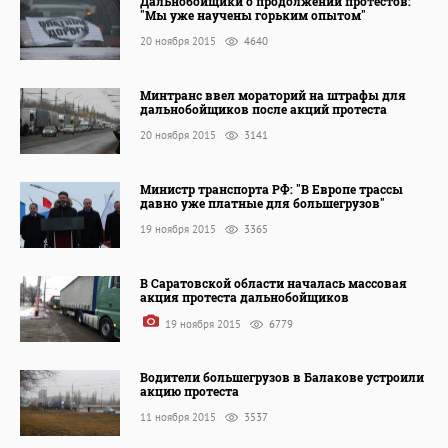
Дальнобойщики о продолжении протестов:
"Мы уже научены горьким опытом"
20 ноября 2015
4640
Минтранс ввел мораторий на штрафы для
дальнобойщиков после акций протеста
20 ноября 2015
3141
Министр транспорта РФ: "В Европе трассы
давно уже платные для большегрузов"
19 ноября 2015
3365
В Саратовской области началась массовая
акция протеста дальнобойщиков
19 ноября 2015
6779
Водители большегрузов в Балакове устроили
акцию протеста
11 ноября 2015
3537