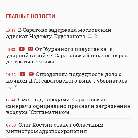
ГЛАВНЫЕ НОВОСТИ
В Саратове задержана московский
15:49
адвокат Надежда Ерусланова
2
От "буранного полустанка" к
15:33
ударной стройке. Саратовский вокзал вырос
до третьего этажа
Определена подсудность дела о
14:48
ночном ДТП саратовского вице-губернатора
7
Смог над городами. Саратовские
08:41
санврачи официально признали загрязнение
воздуха "Ситиматиком"
Олег Костин станет областным
07:50
министром здравоохранения