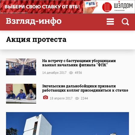
акция протеста
На встречу с бастующими уборщицами
выехал начальник филиала "ФПК"
14 декабря 2017
4936
Энгельсские дальнобойщики призвали
работающих коллег присоединиться к стачке
18 апреля 2017
2244