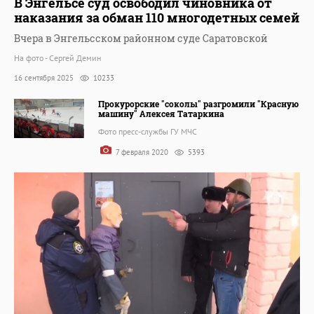
В Энгельсе суд освободил чиновника от
наказания за обман 110 многодетных семей
Вчера в Энгельсском районном суде Саратовской
На фото - Сергей Демин
16 сентября 2025
10233
Прокурорские "соколы" разгромили "Красную
машину" Алексея Татаркина
Фото пресс-службы ГУ МЧС
7 февраля 2020
5393