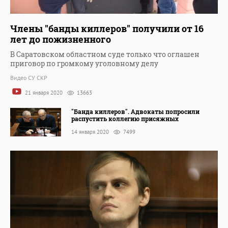
Члены "банды киллеров" получили от 16
лет до пожизненного
В Саратовском областном суде только что оглашен
приговор по громкому уголовному делу
Видео СУ СКР
21 января 2020
13663
"Банда киллеров". Адвокаты попросили
распустить коллегию присяжных
14 января 2020
7499