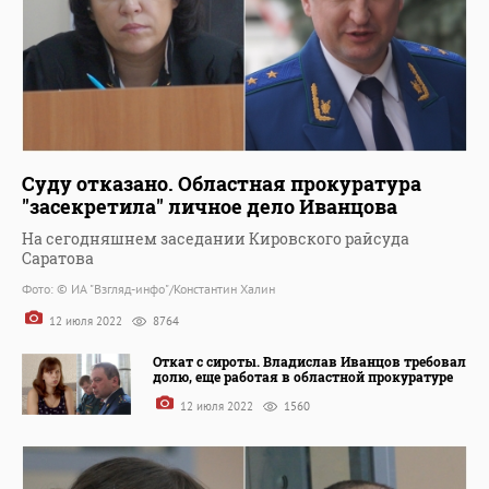
Суду отказано. Областная прокуратура
"засекретила" личное дело Иванцова
На сегодняшнем заседании Кировского райсуда
Саратова
Фото: © ИА "Взгляд-инфо"/Константин Халин
12 июля 2022
8764
Откат с сироты. Владислав Иванцов требовал
долю, еще работая в областной прокуратуре
12 июля 2022
1560