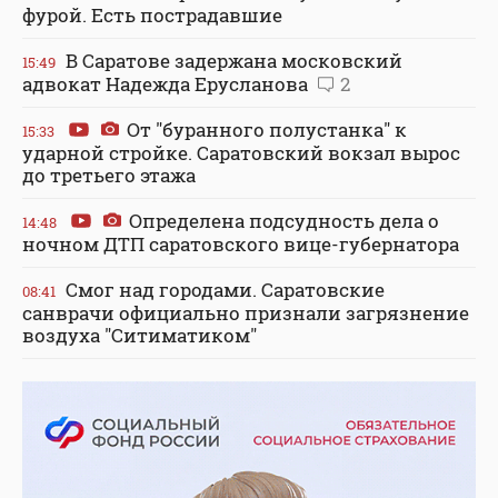
фурой. Есть пострадавшие
В Саратове задержана московский
15:49
адвокат Надежда Ерусланова
2
От "буранного полустанка" к
15:33
ударной стройке. Саратовский вокзал вырос
до третьего этажа
Определена подсудность дела о
14:48
ночном ДТП саратовского вице-губернатора
Смог над городами. Саратовские
08:41
санврачи официально признали загрязнение
воздуха "Ситиматиком"