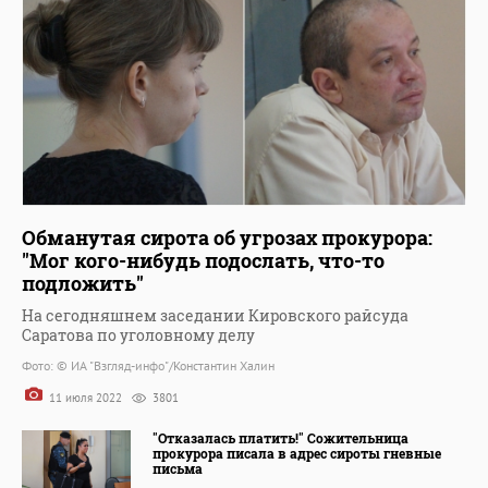
Обманутая сирота об угрозах прокурора:
"Мог кого-нибудь подослать, что-то
подложить"
На сегодняшнем заседании Кировского райсуда
Саратова по уголовному делу
Фото: © ИА "Взгляд-инфо"/Константин Халин
11 июля 2022
3801
"Отказалась платить!" Сожительница
прокурора писала в адрес сироты гневные
письма