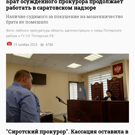
Брат осужденного прокурора продолжает
работать в саратовском надзоре
Наличие судимого за покушение на мошенничество
брата не помешало
Фото: паблики прокуратуры области, администрации и главы Питерского
района и ГУ СО "Питерская РБ"
23 октября 2023
6788
"Сиротский прокурор". Кассация оставила в