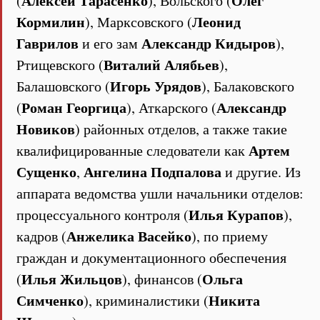
Алексей Тарасенко
Олег
(
), Вольского (
Кормилин
Леонид
), Марксовского (
Гаврилов
Александр Кидыров
и его зам
),
Виталий Алябьев
Ртищевского (
),
Игорь Урядов
Балашовского (
), Балаковского
Роман Георгица
Александр
(
), Аткарского (
Новиков
) районных отделов, а также такие
Артем
квалифицированные следователи как
Сущенко
Ангелина Подпалова
,
и другие. Из
аппарата ведомства ушли начальники отделов:
Илья Курапов
процессуального контроля (
),
Анжелика Васейко
кадров (
), по приему
граждан и документационного обеспечения
Илья Жильцов
Ольга
(
), финансов (
Симченко
Никита
), криминалистики (