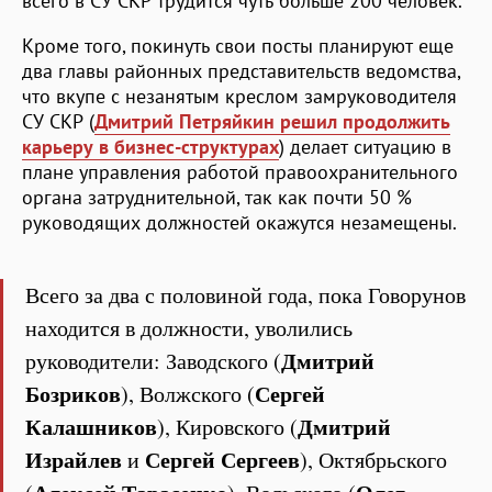
всего в СУ СКР трудится чуть больше 200 человек.
Кроме того, покинуть свои посты планируют еще
два главы районных представительств ведомства,
что вкупе с незанятым креслом замруководителя
СУ СКР (
Дмитрий Петряйкин решил продолжить
карьеру в бизнес-структурах
) делает ситуацию в
плане управления работой правоохранительного
органа затруднительной, так как почти 50 %
руководящих должностей окажутся незамещены.
Всего за два с половиной года, пока Говорунов
находится в должности, уволились
Дмитрий
руководители: Заводского (
Бозриков
Сергей
), Волжского (
Калашников
Дмитрий
), Кировского (
Израйлев
Сергей
Сергеев
и
), Октябрьского