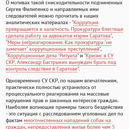
О мотивах такой снисходительности подчиненных
Сергея Филипенко и направляемых ими
следователей можно прочитать в наших
аналитических материалах - "
Коррупция
превращается в халатность. Прокуратура блестяще
сделала работу за адвокатов мэрии Саратова
",
"
Меры (не)реагирования. Как прокуратура "не
замечает" коррупционных преступлений
",
"
Коррупционные дела "Ритуала
" и "
Кризис в СУ
СКР. Александр Бастрыкин вынужден брать под
контроль следствие в Саратове
".
Одновременно СУ СКР, по нашим впечатлениям,
практически полностью устранилось от
процессуального реагирования на массовые
нарушения прав и законных интересов граждан.
Наиболее вопиющие примеры такого бездействия
- это ситуация с расследованием уголовных дел по
фактам
многочисленных нападений собак на
граждан
,
непредоставления жилья более чем 5