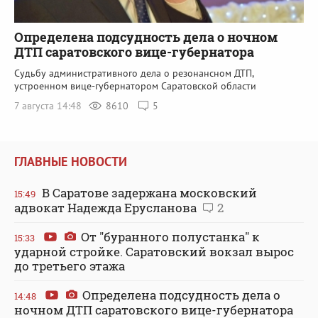
Определена подсудность дела о ночном
ДТП саратовского вице-губернатора
Судьбу административного дела о резонансном ДТП,
устроенном вице-губернатором Саратовской области
7 августа 14:48
8610
5
ГЛАВНЫЕ НОВОСТИ
В Саратове задержана московский
15:49
адвокат Надежда Ерусланова
2
От "буранного полустанка" к
15:33
ударной стройке. Саратовский вокзал вырос
до третьего этажа
Определена подсудность дела о
14:48
ночном ДТП саратовского вице-губернатора