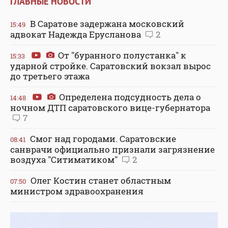
ГЛАВНЫЕ НОВОСТИ
В Саратове задержана московский
15:49
адвокат Надежда Ерусланова
2
От "буранного полустанка" к
15:33
ударной стройке. Саратовский вокзал вырос
до третьего этажа
Определена подсудность дела о
14:48
ночном ДТП саратовского вице-губернатора
7
Смог над городами. Саратовские
08:41
санврачи официально признали загрязнение
воздуха "Ситиматиком"
2
Олег Костин станет областным
07:50
министром здравоохранения