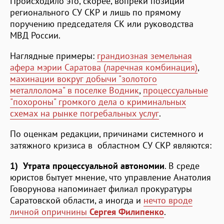
Происходило это, скорее, вопреки позиции
регионального СУ СКР и лишь по прямому
поручению председателя СК или руководства
МВД России.
Наглядные примеры:
грандиозная земельная
афера мэрии Саратова (ларечная комбинация)
,
махинации вокруг добычи "золотого
металлолома" в поселке Водник
,
процессуальные
"похороны" громкого дела о криминальных
схемах на рынке погребальных услуг
.
По оценкам редакции, причинами системного и
затяжного кризиса в областном СУ СКР являются:
1) Утрата процессуальной автономии
. В среде
юристов бытует мнение, что управление Анатолия
Говорунова напоминает филиал прокуратуры
Саратовской области, а иногда и
нечто вроде
личной опричнины
Сергея Филипенко
.