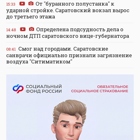
От "буранного полустанка" к
15:33
ударной стройке. Саратовский вокзал вырос
до третьего этажа
Определена подсудность дела о
14:48
ночном ДТП саратовского вице-губернатора
Смог над городами. Саратовские
08:41
санврачи официально признали загрязнение
воздуха "Ситиматиком"