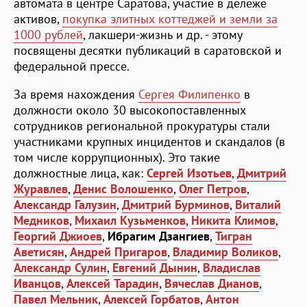
автомата в центре Саратова, участие в дележе
активов,
покупка элитных коттеджей и земли за
1000 рублей
, лакшери-жизнь и др. - этому
посвящены десятки публикаций в саратовской и
федеральной прессе.
За время нахождения
Сергея Филипенко
в
должности около 30 высокопоставленных
сотрудников региональной прокуратуры стали
участниками крупных инцидентов и скандалов (в
том числе коррупционных). Это такие
должностные лица, как:
Сергей Изотьев
,
Дмитрий
Журавлев
,
Денис Волошенко
,
Олег Петров
,
Александр Галузин
,
Дмитрий Бурминов
,
Виталий
Медников
,
Михаил Кузьменков
,
Никита Климов
,
Георгий Джиоев
,
Ибрагим Дзангиев
,
Тигран
Аветисян
,
Андрей Пригаров
,
Владимир Воликов
,
Александр Сулин
,
Евгений Дынин
,
Владислав
Иванцов
,
Алексей Тарадин
,
Вячеслав Дианов
,
Павел Мельник
,
Алексей Горбатов
,
Антон