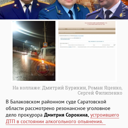
На коллаже: Дмитрий Бурикин, Роман Яценко,
Сергей Филипенко
В Балаковском районном суде Саратовской
области рассмотрено резонансное уголовное
дело прокурора
Дмитрия Сорокина,
устроившего
ДТП в состоянии алкогольного опьянения.