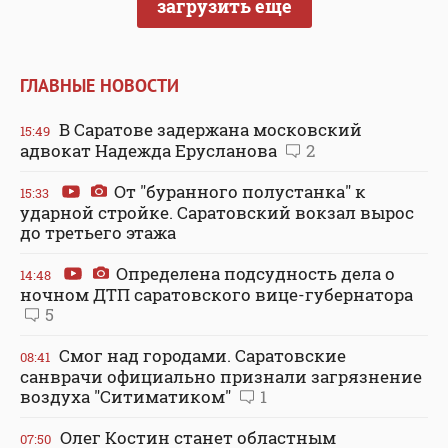
загрузить еще
ГЛАВНЫЕ НОВОСТИ
В Саратове задержана московский
15:49
адвокат Надежда Ерусланова
2
От "буранного полустанка" к
15:33
ударной стройке. Саратовский вокзал вырос
до третьего этажа
Определена подсудность дела о
14:48
ночном ДТП саратовского вице-губернатора
5
Смог над городами. Саратовские
08:41
санврачи официально признали загрязнение
воздуха "Ситиматиком"
1
Олег Костин станет областным
07:50