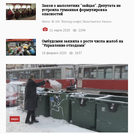
Закон о малолетних "зайцах". Депутата не
устроила туманная формулировка
опасностей
Фото: © ИА "Взгляд-инфо"/Константин Халин
11 марта 2020
2194
Омбудсмен заявила о росте числа жалоб на
"Управление отходами"
18 февраля 2020
2637