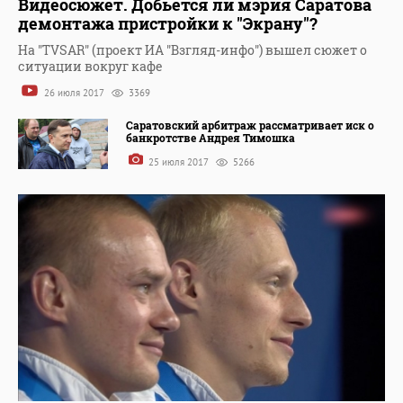
Видеосюжет. Добьется ли мэрия Саратова
демонтажа пристройки к "Экрану"?
На "TVSAR" (проект ИА "Взгляд-инфо") вышел сюжет о
ситуации вокруг кафе
26 июля 2017
3369
Саратовский арбитраж рассматривает иск о
банкротстве Андрея Тимошка
25 июля 2017
5266