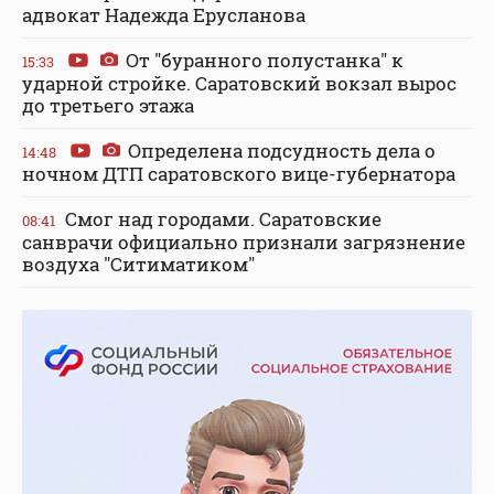
адвокат Надежда Ерусланова
От "буранного полустанка" к
15:33
ударной стройке. Саратовский вокзал вырос
до третьего этажа
Определена подсудность дела о
14:48
ночном ДТП саратовского вице-губернатора
Смог над городами. Саратовские
08:41
санврачи официально признали загрязнение
воздуха "Ситиматиком"