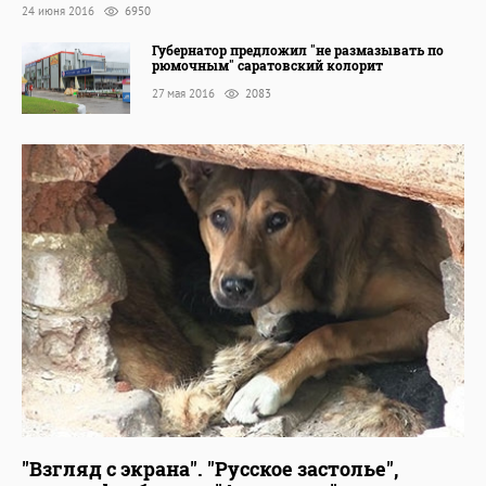
24 июня 2016
6950
Губернатор предложил "не размазывать по
рюмочным" саратовский колорит
27 мая 2016
2083
"Взгляд с экрана". "Русское застолье",