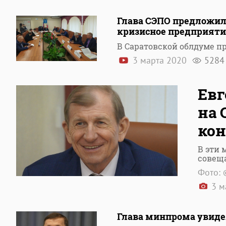
Глава СЭПО предложил
кризисное предприяти
В Саратовской облдуме п
3 марта 2020
5284
Евг
на 
кон
В эти 
совещ
Фото: 
3 м
Глава минпрома увиде