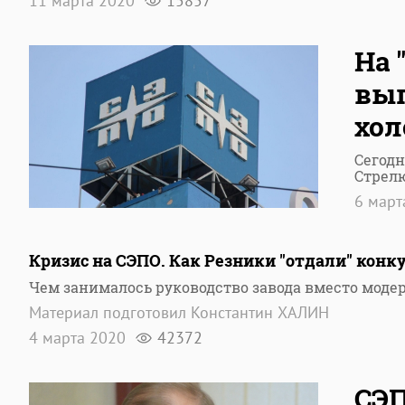
11 марта 2020
15857
На 
вы
хо
Сегодн
Стрел
6 март
Кризис на СЭПО. Как Резники "отдали" конк
Чем занималось руководство завода вместо моде
Материал подготовил Константин ХАЛИН
4 марта 2020
42372
СЭП