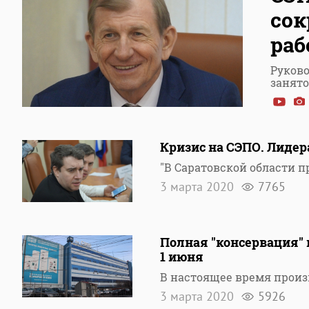
сок
раб
Руково
занят
Кризис на СЭПО. Лидер
"В Саратовской области 
3 марта 2020
7765
Полная "консервация" 
1 июня
В настоящее время произв
3 марта 2020
5926