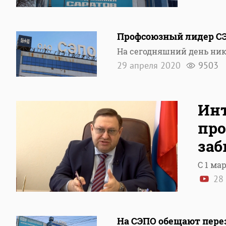
Профсоюзный лидер СЭ
На сегодняшний день ник
29 апреля 2020
9503
Инт
про
заб
С 1 ма
28 
На СЭПО обещают пере