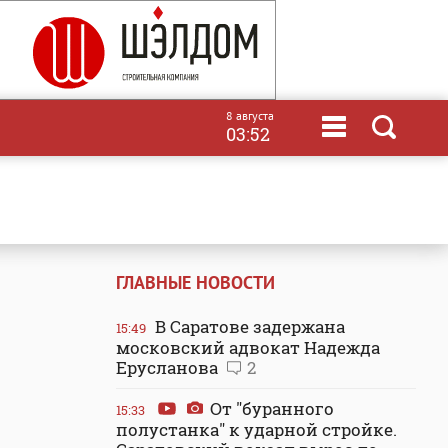
8 августа
03:52
ГЛАВНЫЕ НОВОСТИ
В Саратове задержана
15:49
московский адвокат Надежда
Ерусланова
2
От "буранного
15:33
полустанка" к ударной стройке.