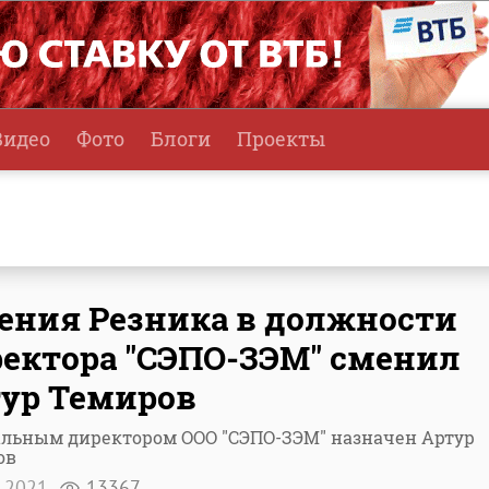
Видео
Фото
Блоги
Проекты
ения Резника в должности
ектора "СЭПО-ЗЭМ" сменил
ур Темиров
альным директором ООО "СЭПО-ЗЭМ" назначен Артур
ов
я 2021
13367