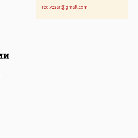
red.vzsar@gmail.com
ми
"