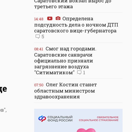
Саратовский вокзал вырос до
третьего этажа
Определена
14:48
подсудность дела о ночном ДТП
саратовского вице-губернатора
5
Смог над городами.
08:41
Саратовские санврачи
официально признали
загрязнение воздуха
"Ситиматиком"
1
Олег Костин станет
07:50
ще
областным министром
здравоохранения
в",