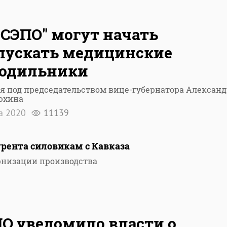
"СЭПО" могут начать
пускать медицинские
лодильники
я под председательством вице-губернатора Александ
юхина
а 2020
11139
урента силовикам с Кавказа
рнизации производства
О уведомило власти о