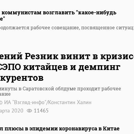
 коммунистам возглавить "какое-нибудь
е"
родолжается рабочее совещание, посвященное ситуа
ений Резник винит в кризис
СЭПО китайцев и демпинг
курентов
минуты в Саратовской облдуме проходит рабочее
ание
© ИА "Взгляд-инфо"/Константин Халин
арта 2020
11465
л плюсы в эпидемии коронавируса в Китае