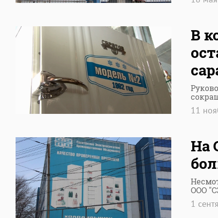
В к
ост
сар
Руково
сокра
11 но
На 
бол
Несмот
ООО "
1 сент