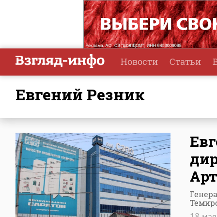
Новости
Статьи
Евгений Резник
Евг
дир
Арт
Генер
Темир
18 ма