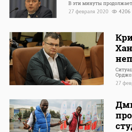
В эти минуты продолжае
27 февраля 2020
4206
Кри
Хан
не
Ситуац
Орджо
27 фе
Дм
про
сту