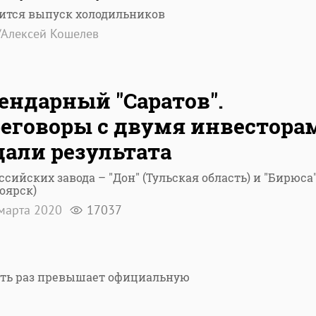
жится выпуск холодильников
/Алексей Кошелев
ендарный "Саратов".
еговоры с двумя инвестора
дали результата
ссийских завода – "Дон" (Тульская область) и "Бирюса
оярск)
марта 2020
17037
пять раз превышает официальную