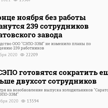
онце ноября без работы
анутся 239 сотрудников
атовского завода
дство ООО "СЭПО-ЗЭМ" не изменило планы по
щению 239 работников
ября 2020
22209
СЭПО готовятся сократить е
ьше двухсот сотрудников
ря на возобновление выпуска холодильников "Сарато
СЭПО-ЗЭМ"
ября 2020
13594