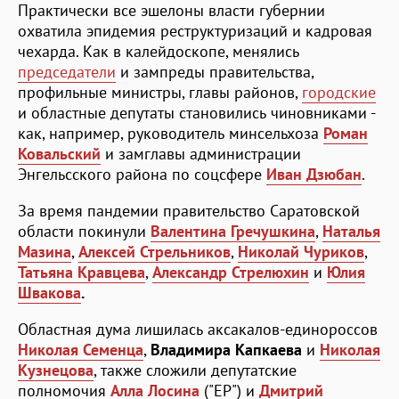
Практически все эшелоны власти губернии
охватила эпидемия реструктуризаций и кадровая
чехарда. Как в калейдоскопе, менялись
председатели
и зампреды правительства,
профильные министры, главы районов,
городские
и областные депутаты становились чиновниками -
как, например, руководитель минсельхоза
Роман
Ковальский
и замглавы администрации
Энгельсского района по соцсфере
Иван Дзюбан
.
За время пандемии правительство Саратовской
области покинули
Валентина Гречушкина
,
Наталья
Мазина
,
Алексей Стрельников
,
Николай Чуриков
,
Татьяна Кравцева
,
Александр Стрелюхин
и
Юлия
Швакова
.
Областная дума лишилась аксакалов-единороссов
Николая Семенца
,
Владимира Капкаева
и
Николая
Кузнецова
, также сложили депутатские
полномочия
Алла Лосина
("ЕР") и
Дмитрий