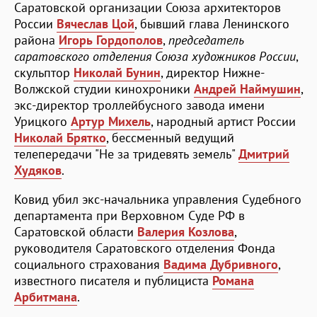
Саратовской организации Союза архитекторов
России
Вячеслав Цой
, бывший глава Ленинского
района
Игорь Гордополов
,
председатель
саратовского отделения Союза художников России
,
скульптор
Николай Бунин
, директор Нижне-
Волжской студии кинохроники
Андрей Наймушин
,
экс-директор троллейбусного завода имени
Урицкого
Артур Михель
, народный артист России
Николай Брятко
, бессменный ведущий
телепередачи "Не за тридевять земель"
Дмитрий
Худяков
.
Ковид убил экс-начальника управления Судебного
департамента при Верховном Суде РФ в
Саратовской области
Валерия Козлова
,
руководителя Саратовского отделения Фонда
социального страхования
Вадима Дубривного
,
известного писателя и публициста
Романа
Арбитмана
.