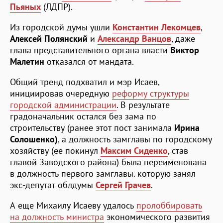
Пьяных
(ЛДПР).
Из городской думы ушли
Константин Лекомцев
,
Алексей Полянский
и
Александр Ванцов
, даже
глава представительного органа власти
Виктор
Малетин
отказался от мандата.
Общий тренд подхватил и мэр Исаев,
инициировав очередную
реформу структуры
городской администрации
. В результате
градоначальник остался без зама по
строительству (ранее этот пост занимала
Ирина
Солошенко)
, а должность замглавы по городскому
хозяйству (ее покинул
Максим Сиденко
, став
главой Заводского района) была переименована
в должность первого замглавы. которую занял
экс-депутат облдумы
Сергей Грачев
.
А еще Михаилу Исаеву удалось
пролоббировать
на должность министра
экономического развития