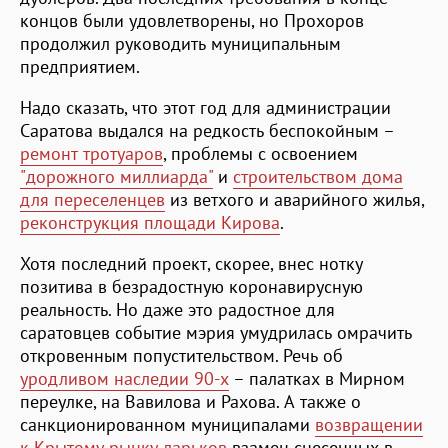
концов были удовлетворены, но Прохоров
продолжил руководить муниципальным
предприятием.
Надо сказать, что этот год для администрации
Саратова выдался на редкость беспокойным –
ремонт тротуаров
, проблемы с освоением
"дорожного миллиарда"
и
строительством дома
для переселенцев
из ветхого и аварийного жилья,
реконструкция площади Кирова
.
Хотя последний проект, скорее, внес нотку
позитива в безрадостную коронавирусную
реальность. Но даже это радостное для
саратовцев событие мэрия умудрилась омрачить
откровенным попустительством. Речь об
уродливом наследии 90-х
– палатках в Мирном
переулке, на Вавилова и Рахова. А также о
санкционированном муниципалами
возвращении
к Крытому рынку ларьков
взамен снесенных в