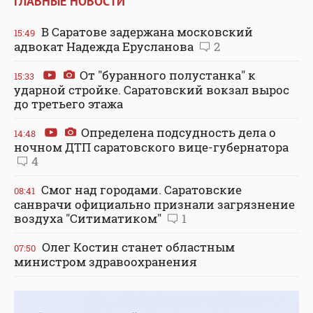
ГЛАВНЫЕ НОВОСТИ
В Саратове задержана московский
15:49
адвокат Надежда Ерусланова
2
От "буранного полустанка" к
15:33
ударной стройке. Саратовский вокзал вырос
до третьего этажа
Определена подсудность дела о
14:48
ночном ДТП саратовского вице-губернатора
4
Смог над городами. Саратовские
08:41
санврачи официально признали загрязнение
воздуха "Ситиматиком"
1
Олег Костин станет областным
07:50
министром здравоохранения