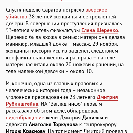
Спустя неделю Саратов потрясло
зверское
убийство
38-летней женщины и ее трехлетней
дочери. В совершении преступления призналась
53-летняя учитель физкультуры
Елена Щеренко
.
Щеренко была вхожа в семью: матери она делала
маникюр, младшей дочке – массаж. 29 ноября,
женщины поссорились из-за денег, следствием
конфликта стала жестокая расправа – на теле
матери насчитали около 20 ножевых ранений, на
теле маленькой девочки – около 10.
И, конечно, одна из главных правовых и
человеческих историй года – незаконное
уголовное преследование 23-летнего
Дмитрия
Рубинштейна
. ИА "Взгляд-инфо" первым
рассказало об этом деле, обнародовав
видеобращение
жены Дмитрия
Даниэлы
и
адвоката
Анатолия Торкунова
к генпрокурору
Игорю Краснову
. На тот момент Дмитрий провел в