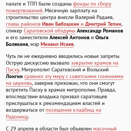
палате и ТПП были созданы
фонды по сбору
пожертвований
. Месячную зарплату на
строительство центра внесли Валерий Радаев,
главы районов
Иван Бабошкин
и
Дмитрий Тепин
,
спикер
Саратовской облдумы
Александр Романов
и его заместители
Алексей Антонов
и
Ольга
Болякина
, мэр
Михаил Исаев
.
Чуть ли не ежедневно вводились новые запреты.
Острую дискуссию вызвало
закрытие храмов на
Пасху
. Митрополит Саратовский и Вольский
Лонгин
сравнил эту меру с советскими гонениями
на церковь
, заверив прихожан, что они смогут
встретить Пасху в храмах митрополии. Правда,
впоследствии владыка призвал саратовцев
прислушаться к рекомендациям властей и
воздержаться от
посещения кладбищ на
Радоницу
.
С 29 апреля в области был объявлен
масочный