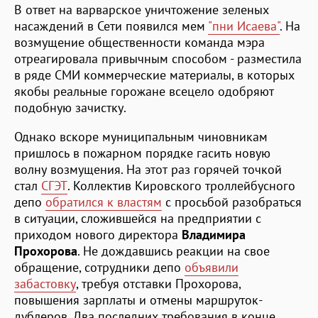
В ответ на варварское уничтожение зеленых
насаждений в Сети появился мем
"пни Исаева"
. На
возмущение общественности команда мэра
отреагировала привычным способом - разместила
в ряде СМИ коммерческие материалы, в которых
якобы реальные горожане всецело одобряют
подобную зачистку.
Однако вскоре муниципальным чиновникам
пришлось в пожарном порядке гасить новую
волну возмущения. На этот раз горячей точкой
стал
СГЭТ
. Коллектив Кировского троллейбусного
депо
обратился к властям
с просьбой разобраться
в ситуации, сложившейся на предприятии с
приходом нового директора
Владимира
Прохорова
. Не дождавшись реакции на свое
обращение, сотрудники депо
объявили
забастовку
, требуя отставки Прохорова,
повышения зарплаты и отмены маршруток-
дублеров. Два последних требования в конце