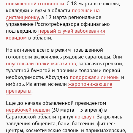
повышенной готовности
. С 18 марта все школы,
колледжи и вузы в области
перешли на
дистанционку
, а 19 марта региональное
управление Роспотребнадзора официально
подтвердило
первый случай заболевания
ковидом
в области.
Но активнее всего в режим повышенной
готовности включились рядовые саратовцы. Они
опустошали полки магазинов
, запасаясь гречкой,
туалетной бумагой и прочими товарами первой
необходимости. Абсурдно
подорожали лимоны
и
имбирь. Из аптек исчезли
жаропонижающие
препараты
.
Еще до начала объявленной президентом
нерабочей недели
(30 марта – 5 апреля) в
Саратовской области грянул
локдаун
. Закрылись
заведения общепита, бани, бассейны, фитнес-
центры, косметические салоны и парикмахерские,